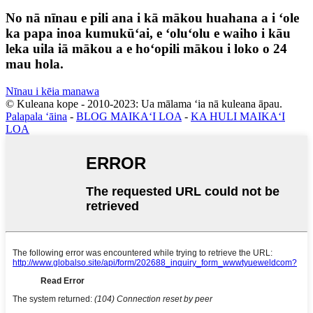
No nā nīnau e pili ana i kā mākou huahana a i ʻole
ka papa inoa kumukūʻai, e ʻoluʻolu e waiho i kāu
leka uila iā mākou a e hoʻopili mākou i loko o 24
mau hola.
Nīnau i kēia manawa
© Kuleana kope - 2010-2023: Ua mālama ʻia nā kuleana āpau.
Palapala ʻāina
-
BLOG MAIKAʻI LOA
-
KA HULI MAIKAʻI
LOA