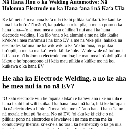
Nā Hana Hou o ka Welding Automotive: Nā
Holomua Electrode no ka Hana ʻana i nā Kaʻa Uila
Ke kū nei nā mea hana kaʻa uila i kahi pilikia koʻikoʻi: ke kaulike
ʻana i ka hoʻolālā māmā, ka palekana o ka pila, a me ka pono o ka
hana ʻana—ʻo ia mau mea a pau e hilinaʻi nui ana i ka hana
electrode welding. I ka lilo ʻana o ka alumini a me nā kila ikaika
kiʻekiʻe i mea maʻamau i nā kino EV a me nā ʻeke pila, hakakā nā
electrodes kuʻuna me ka wikiwiki o ka ʻaʻahu ʻana, nā pilikia
hoʻopili, a me ka maikaʻi weld kūlike ʻole. ʻAʻole wale nā ​​​​hoʻonui
iki ʻana o nā holomua electrode hou loa; he mau mea hoʻololi pāʻani
lākou e hoʻoponopono ai i kēia mau pilikia a kūlike me nā koi
kūikawā o ka hana EV.
He aha ka Electrode Welding, a no ke aha
he mea nui ia no nā EV?
ʻO kahi electrode wili he ʻāpana alakaʻi e hāʻawi ana i ke au uila e
hana i kahi hui wili ikaika. I ka hana ʻana i nā kaʻa, hiki ke hoʻopau
ʻia nā electrodes a i ʻole nā ​​​​​​mea ʻole, me nā ʻano hana i hana ʻia no
nā metala e hui pū ʻia ana. No nā EV, ʻoi aku ke kiʻekiʻe o nā
pilikia: pono nā electrodes e lawelawe i nā mea māmā me ka
conductivity thermal kiʻekiʻe a hōʻoia i ka hermeticity o ka pā uila—