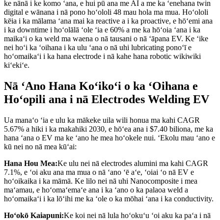
ke nānā i ke komo ʻana, e hui pū ana me AI a me ka ʻenehana twin
digital e wānana i nā pono hoʻololi 48 mau hola ma mua. Hoʻololi
kēia i ka mālama ʻana mai ka reactive a i ka proactive, e hōʻemi ana
i ka downtime i hoʻolālā ʻole ʻia e 60% a me ka hōʻoia ʻana i ka
maikaʻi o ka weld ma waena o nā tausani o nā ʻāpana EV. Ke ʻike
nei hoʻi ka ʻoihana i ka ulu ʻana o nā uhi lubricating ponoʻī e
hoʻomaikaʻi i ka hana electrode i nā kahe hana robotic wikiwiki
kiʻekiʻe.
Nā ʻAno Hana Koʻikoʻi o ka ʻOihana e
Hoʻopili ana i nā Electrodes Welding EV
Ua manaʻo ʻia e ulu ka mākeke uila wili honua ma kahi CAGR
5.67% a hiki i ka makahiki 2030, e hōʻea ana i $7.40 biliona, me ka
hana ʻana o EV ma ke ʻano he mea hoʻokele nui. ʻEkolu mau ʻano e
kū nei no nā mea kūʻai:
Hana Hou Mea:
Ke ulu nei nā electrodes alumini ma kahi CAGR
7.1%, e ʻoi aku ana ma mua o nā ʻano ʻē aʻe, ʻoiai ʻo nā EV e
hoʻoikaika i ka māmā. Ke lilo nei nā uhi Nanocomposite i mea
maʻamau, e hoʻomaʻemaʻe ana i ka ʻano o ka palaoa weld a
hoʻomaikaʻi i ka lōʻihi me ka ʻole o ka mōhai ʻana i ka conductivity.
Hoʻokō Kaiapuni:
Ke koi nei nā lula hoʻokuʻu ʻoi aku ka paʻa i nā