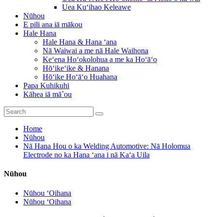
Uea Kuʻihao Keleawe
Nūhou
E pili ana iā mākou
Hale Hana
Hale Hana & Hana ʻana
Nā Waiwai a me nā Hale Waihona
Keʻena Hoʻokolohua a me ka Hoʻāʻo
Hōʻikeʻike & Hanana
Hōʻike Hoʻāʻo Huahana
Papa Kuhikuhi
Kāhea iā mā˚ou
Home
Nūhou
Nā Hana Hou o ka Welding Automotive: Nā Holomua
Electrode no ka Hana ʻana i nā Kaʻa Uila
Nūhou
Nūhou ʻOihana
Nūhou ʻOihana