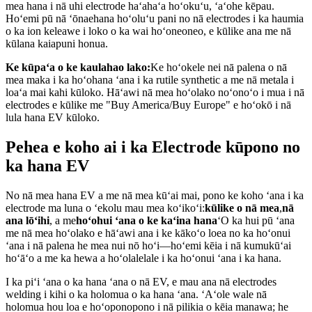
mea hana i nā uhi electrode haʻahaʻa hoʻokuʻu, ʻaʻohe kēpau.
Hoʻemi pū nā ʻōnaehana hoʻoluʻu pani no nā electrodes i ka haumia
o ka ion keleawe i loko o ka wai hoʻoneoneo, e kūlike ana me nā
kūlana kaiapuni honua.
Ke kūpaʻa o ke kaulahao lako:
Ke hoʻokele nei nā palena o nā
mea maka i ka hoʻohana ʻana i ka rutile synthetic a me nā metala i
loaʻa mai kahi kūloko. Hāʻawi nā mea hoʻolako noʻonoʻo i mua i nā
electrodes e kūlike me "Buy America/Buy Europe" e hoʻokō i nā
lula hana EV kūloko.
Pehea e koho ai i ka Electrode kūpono no
ka hana EV
No nā mea hana EV a me nā mea kūʻai mai, pono ke koho ʻana i ka
electrode ma luna o ʻekolu mau mea koʻikoʻi:
kūlike o nā mea
,
nā
ana lōʻihi
, a me
hoʻohui ʻana o ke kaʻina hana
ʻO ka hui pū ʻana
me nā mea hoʻolako e hāʻawi ana i ke kākoʻo loea no ka hoʻonui
ʻana i nā palena he mea nui nō hoʻi—hoʻemi kēia i nā kumukūʻai
hoʻāʻo a me ka hewa a hoʻolalelale i ka hoʻonui ʻana i ka hana.
I ka piʻi ʻana o ka hana ʻana o nā EV, e mau ana nā electrodes
welding i kihi o ka holomua o ka hana ʻana. ʻAʻole wale nā ​​​​
holomua hou loa e hoʻoponopono i nā pilikia o kēia manawa; he