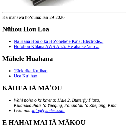
Ka manawa hoʻouna: Ian-29-2026
Nūhou Hou Loa
Nā Hana Hou o ka Hoʻoheheʻe Kaʻa: Electrode...
Hoʻohou Kūlana AWS A5.5: He aha ke ʻano ...
Māhele Huahana
ʻElektrika Kuʻihao
Uea Kuʻihao
KĀHEA IĀ MĀ˚OU
Wahi noho o ke keʻena: Hale 2, Butterfly Plaza,
Kulanakauhale ʻo Yueqing, Panalāʻau ʻo Zhejiang, Kina
Leka uila:
info@tyuelec.com
E HAHAI MAI IĀ MĀKOU