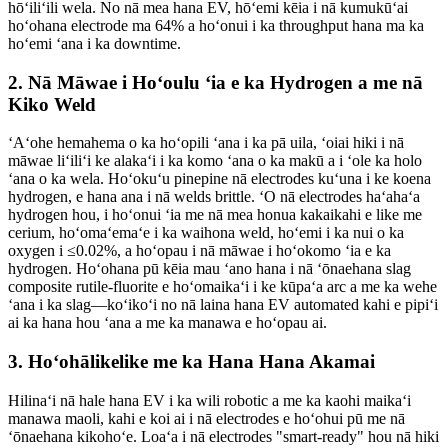
hōʻiliʻili wela. No nā mea hana EV, hōʻemi kēia i nā kumukūʻai
hoʻohana electrode ma 64% a hoʻonui i ka throughput hana ma ka
hoʻemi ʻana i ka downtime.
2. Nā Māwae i Hoʻoulu ʻia e ka Hydrogen a me nā
Kiko Weld
ʻAʻohe hemahema o ka hoʻopili ʻana i ka pā uila, ʻoiai hiki i nā
māwae liʻiliʻi ke alakaʻi i ka komo ʻana o ka makū a i ʻole ka holo
ʻana o ka wela. Hoʻokuʻu pinepine nā electrodes kuʻuna i ke koena
hydrogen, e hana ana i nā welds brittle. ʻO nā electrodes haʻahaʻa
hydrogen hou, i hoʻonui ʻia me nā mea honua kakaikahi e like me
cerium, hoʻomaʻemaʻe i ka waihona weld, hoʻemi i ka nui o ka
oxygen i ≤0.02%, a hoʻopau i nā māwae i hoʻokomo ʻia e ka
hydrogen. Hoʻohana pū kēia mau ʻano hana i nā ʻōnaehana slag
composite rutile-fluorite e hoʻomaikaʻi i ke kūpaʻa arc a me ka wehe
ʻana i ka slag—koʻikoʻi no nā laina hana EV automated kahi e pipiʻi
ai ka hana hou ʻana a me ka manawa e hoʻopau ai.
3. Hoʻohālikelike me ka Hana Hana Akamai
Hilinaʻi nā hale hana EV i ka wili robotic a me ka kaohi maikaʻi
manawa maoli, kahi e koi ai i nā electrodes e hoʻohui pū me nā
ʻōnaehana kikohoʻe. Loaʻa i nā electrodes "smart-ready" hou nā hiki