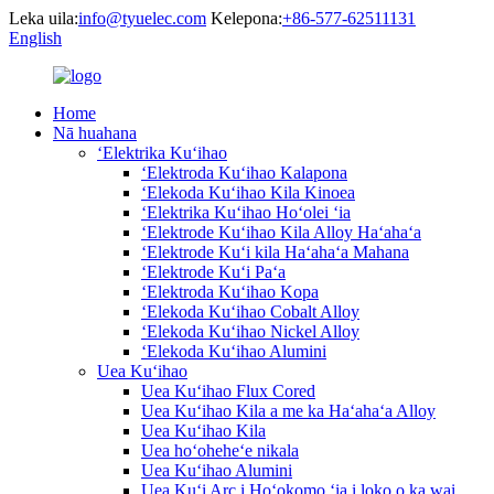
Leka uila:
info@tyuelec.com
Kelepona:
+86-577-62511131
English
Home
Nā huahana
ʻElektrika Kuʻihao
ʻElektroda Kuʻihao Kalapona
ʻElekoda Kuʻihao Kila Kinoea
ʻElektrika Kuʻihao Hoʻolei ʻia
ʻElektrode Kuʻihao Kila Alloy Haʻahaʻa
ʻElektrode Kuʻi kila Haʻahaʻa Mahana
ʻElektrode Kuʻi Paʻa
ʻElektroda Kuʻihao Kopa
ʻElekoda Kuʻihao Cobalt Alloy
ʻElekoda Kuʻihao Nickel Alloy
ʻElekoda Kuʻihao Alumini
Uea Kuʻihao
Uea Kuʻihao Flux Cored
Uea Kuʻihao Kila a me ka Haʻahaʻa Alloy
Uea Kuʻihao Kila
Uea hoʻoheheʻe nikala
Uea Kuʻihao Alumini
Uea Kuʻi Arc i Hoʻokomo ʻia i loko o ka wai