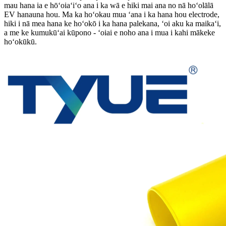
mau hana ia e hōʻoiaʻiʻo ana i ka wā e hiki mai ana no nā hoʻolālā
EV hanauna hou. Ma ka hoʻokau mua ʻana i ka hana hou electrode,
hiki i nā mea hana ke hoʻokō i ka hana palekana, ʻoi aku ka maikaʻi,
a me ke kumukūʻai kūpono - ʻoiai e noho ana i mua i kahi mākeke
hoʻokūkū.