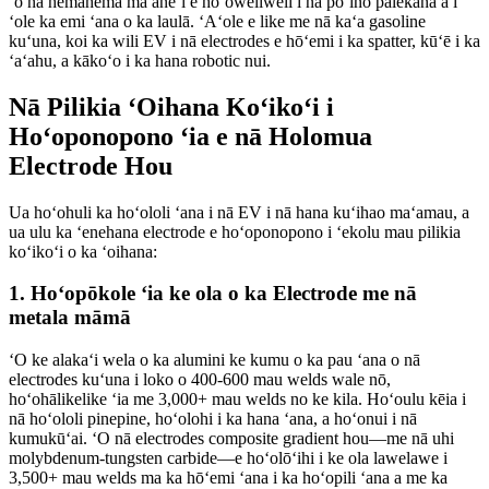
ʻo nā hemahema ma aneʻi e hoʻoweliweli i nā pōʻino palekana a i
ʻole ka emi ʻana o ka laulā. ʻAʻole e like me nā kaʻa gasoline
kuʻuna, koi ka wili EV i nā electrodes e hōʻemi i ka spatter, kūʻē i ka
ʻaʻahu, a kākoʻo i ka hana robotic nui.
Nā Pilikia ʻOihana Koʻikoʻi i
Hoʻoponopono ʻia e nā Holomua
Electrode Hou
Ua hoʻohuli ka hoʻololi ʻana i nā EV i nā hana kuʻihao maʻamau, a
ua ulu ka ʻenehana electrode e hoʻoponopono i ʻekolu mau pilikia
koʻikoʻi o ka ʻoihana:
1. Hoʻopōkole ʻia ke ola o ka Electrode me nā
metala māmā
ʻO ke alakaʻi wela o ka alumini ke kumu o ka pau ʻana o nā
electrodes kuʻuna i loko o 400-600 mau welds wale nō,
hoʻohālikelike ʻia me 3,000+ mau welds no ke kila. Hoʻoulu kēia i
nā hoʻololi pinepine, hoʻolohi i ka hana ʻana, a hoʻonui i nā
kumukūʻai. ʻO nā electrodes composite gradient hou—me nā uhi
molybdenum-tungsten carbide—e hoʻolōʻihi i ke ola lawelawe i
3,500+ mau welds ma ka hōʻemi ʻana i ka hoʻopili ʻana a me ka